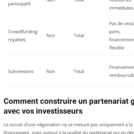
participatif
immédiates
Pas de cess
Crowdfunding
parts,
Non
Total
royalties
financemen
flexible
Financemen
Subventions
Non
Total
remboursab
Comment construire un partenariat 
avec vos investisseurs
Le succès d’une négociation ne se mesure pas uniquement à la 
financement, mais surtout à la qualité du partenariat qui en dé