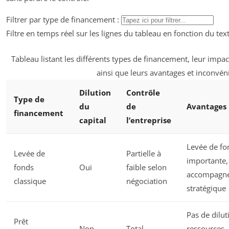
Filtrer par type de financement :
Filtre en temps réel sur les lignes du tableau en fonction du tex
Tableau listant les différents types de financement, leur impact 
ainsi que leurs avantages et inconvén
Dilution
Contrôle
Type de
du
de
Avantages
financement
capital
l’entreprise
Levée de fo
Levée de
Partielle à
importante,
fonds
Oui
faible selon
accompagn
classique
négociation
stratégique
Pas de dilut
Prêt
Non
Total
ressources