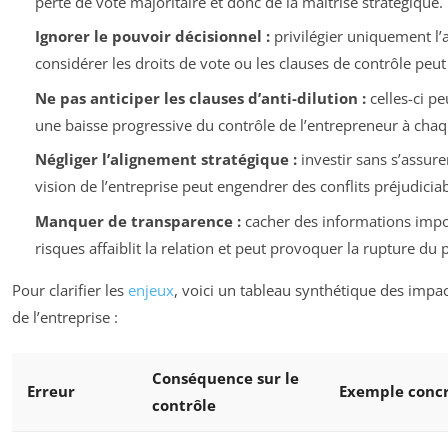
perte de vote majoritaire et donc de la maîtrise stratégique.
Ignorer le pouvoir décisionnel :
privilégier uniquement l’a
considérer les droits de vote ou les clauses de contrôle peut 
Ne pas anticiper les clauses d’anti-dilution :
celles-ci pe
une baisse progressive du contrôle de l’entrepreneur à chaq
Négliger l’alignement stratégique :
investir sans s’assure
vision de l’entreprise peut engendrer des conflits préjudiciab
Manquer de transparence :
cacher des informations impo
risques affaiblit la relation et peut provoquer la rupture du 
Pour clarifier les
enjeux
, voici un tableau synthétique des impac
de l’entreprise :
Conséquence sur le
Erreur
Exemple conc
contrôle